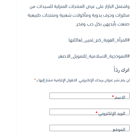
واشتمل البازار على عرض المنتجات المنزلية للسيدات من
مطرزات وحرف يدوية ومأكولات شعبية ومنتجات طبيعية
صنعت بأيديهن بكل حب وفخر.
#المرأة_القوية_كنز_ثمين_لعائلتها.
#النموذجية_الاسلامية_للتمويل_الاصغر
اترك ردّاً
لن يتم نشر عنوان بريدك الإلكتروني.
الحقول الإلزامية مشار إليها بـ
*
A
l
الاسم
*
t
e
البريد الإلكتروني
*
r
n
الموقع
a