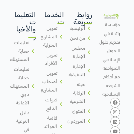
روابط
الخدما
التعليما
سريعة
ت
ت
مؤسسة
والأخبا
الرئيسية
تمويل
رائدة في
ر
المشاريع
من نحن
تقديم حلول
تعليمات
المنزلية
مجلس
التمويل
حماية
تمويل
الإدارة
الإسلامي
المستهلك
الأفراد
المتوافقة
الإدارة
تعليمات
تمويل
مع أحكام
التنفيذية
حماية
أصحاب
الشريعة
هيئة
المستهلك
المشاريع
الإسلامية
الرقابة
ذوي
قنوات
الشرعية
الاعاقة
الدفع
الفتوى
دليل
قائمة
الموردون
التوعية
العوائد
في